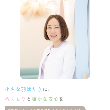
小さな羽ばたき
に、
ぬくもり
と
確かな安心
を